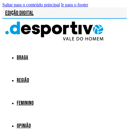
Saltar para o conteúdo principal
Ir para o footer
Edição Digital
Braga
Região
Feminino
Opinião