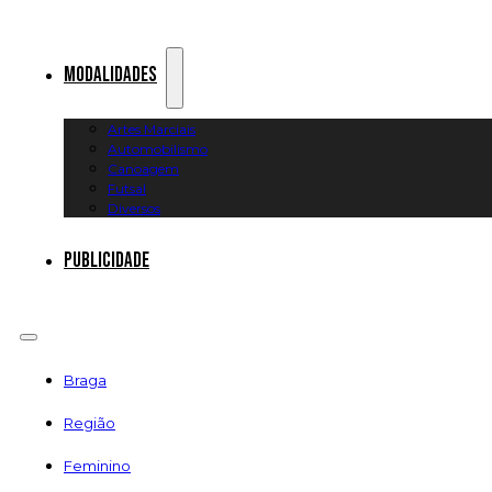
Modalidades
Artes Marciais
Automobilismo
Canoagem
Futsal
Diversos
Publicidade
Braga
Região
Feminino