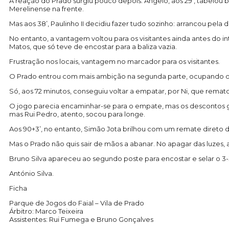
A reação do Prado surgiu pouco depois. Ângelo, aos 29’, tabelo
Merelinense na frente.
Mas aos 38’, Paulinho II decidiu fazer tudo sozinho: arrancou pela 
No entanto, a vantagem voltou para os visitantes ainda antes do 
Matos, que só teve de encostar para a baliza vazia.
Frustração nos locais, vantagem no marcador para os visitantes.
O Prado entrou com mais ambição na segunda parte, ocupando o 
Só, aos 72 minutos, conseguiu voltar a empatar, por Ni, que remato
O jogo parecia encaminhar-se para o empate, mas os descontos 
mas Rui Pedro, atento, socou para longe.
Aos 90+3’, no entanto, Simão Jota brilhou com um remate direto d
Mas o Prado não quis sair de mãos a abanar. No apagar das luzes,
Bruno Silva apareceu ao segundo poste para encostar e selar o 3-3
António Silva.
Ficha
Parque de Jogos do Faial – Vila de Prado
Árbitro: Marco Teixeira
Assistentes: Rui Fumega e Bruno Gonçalves