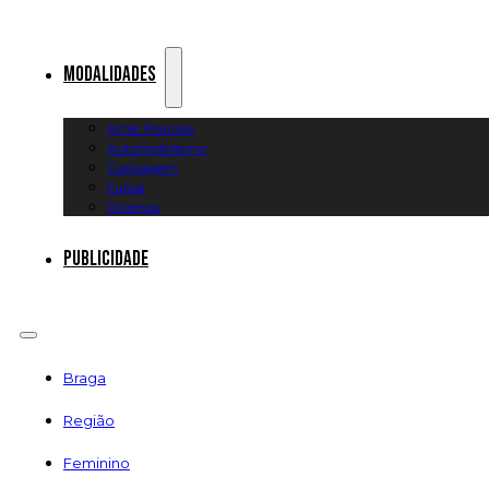
Modalidades
Artes Marciais
Automobilismo
Canoagem
Futsal
Diversos
Publicidade
Braga
Região
Feminino