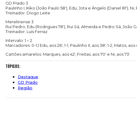
GD Prado 3
Paulinho I, Kiko (João Paulo 58′), Edu, Jota e Ângelo (Daniel 81′), Ni
Treinador: Diogo Leite
Merelinense 3
Rui Pedro, Edu (Rodrigues 78′), Rui Sá, Almeida e Pedro Sá, João Gab
Treinador: Luís Ferraz
Intervalo: 1 – 2
Marcadores: 0-1,l Edu, aos 26′, 1-1, Paulinho II, aos 38′, 1-2, Matos, aos
Cartões amarelos: Marques, aos 42′, Freitas, aos 70′ e Ni, aos 73′.
Tópicos:
Destaque
GD Prado
Região