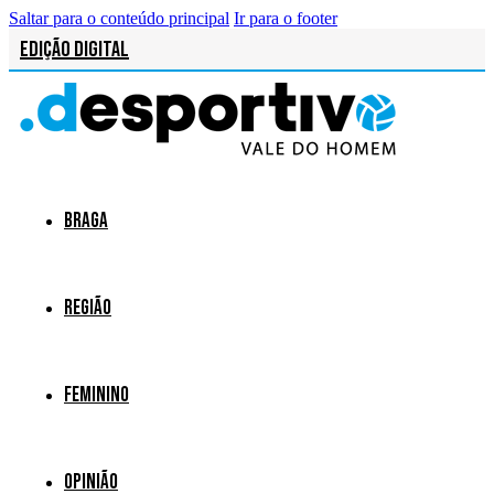
Saltar para o conteúdo principal
Ir para o footer
Edição Digital
Braga
Região
Feminino
Opinião