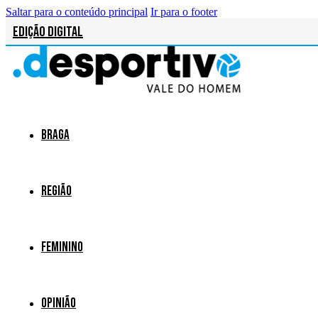
Saltar para o conteúdo principal
Ir para o footer
Edição Digital
Braga
Região
Feminino
Opinião