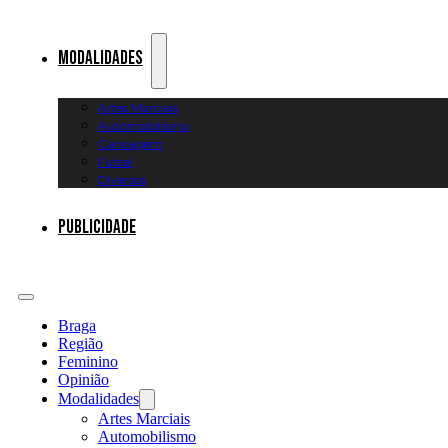
Modalidades
Artes Marciais
Automobilismo
Canoagem
Futsal
Diversos
Publicidade
Braga
Região
Feminino
Opinião
Modalidades
Artes Marciais
Automobilismo