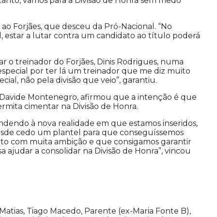
tanto, vamos para a Divisão de Honra sem medo
 ao Forjães, que desceu da Pró-Nacional. “No
l, estar a lutar contra um candidato ao título poderá
ar o treinador do Forjães, Dinis Rodrigues, numa
 especial por ter lá um treinador que me diz muito
ial, não pela divisão que veio”, garantiu.
C, Davide Montenegro, afirmou que a intenção é que
rmita cimentar na Divisão de Honra.
endendo à nova realidade em que estamos inseridos,
esde cedo um plantel para que conseguíssemos
to com muita ambição e que consigamos garantir
a ajudar a consolidar na Divisão de Honra”, vincou
 Matias, Tiago Macedo, Parente (ex-Maria Fonte B),