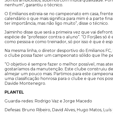
Somos ambiciosos, subimos com muita qualidade. Por
nenhum”, garantiu o técnico.
O Emilianos estreia-se no campeonato em casa, frente
calendário o que mais significa para mim é a parte fina
ter importância, mas não ligo muito”, disse o técnico.
Jaiminho disse que será a primeira vez que vai defront
espécie de “professor contra o aluno”. “O Forjães só é
como pessoa e como treinador, só por isso é que é espec
Na mesma linha, o diretor desportivo do Emilianos F
o clube possa fazer um campeonato sólido que lhe pe
“O objetivo é sempre fazer o melhor possível, mas at
gostaríamos da manutenção. Este clube construiu d
almejar um pouco mais. Partimos para este campeona
uma classificação honrosa para o clube e que nos poss
Davide Montenegro.
PLANTEL
Guarda-redes: Rodrigo Vaz e Jorge Macedo
Defesas: Bruno Ribeiro, David Alves, Hugo Matos, Luís