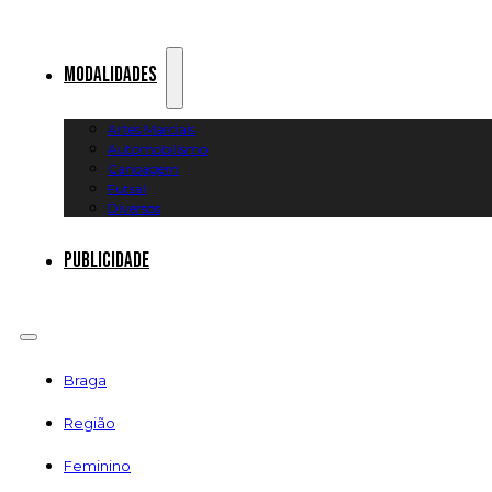
Modalidades
Artes Marciais
Automobilismo
Canoagem
Futsal
Diversos
Publicidade
Braga
Região
Feminino