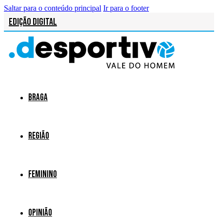
Saltar para o conteúdo principal
Ir para o footer
Edição Digital
Braga
Região
Feminino
Opinião