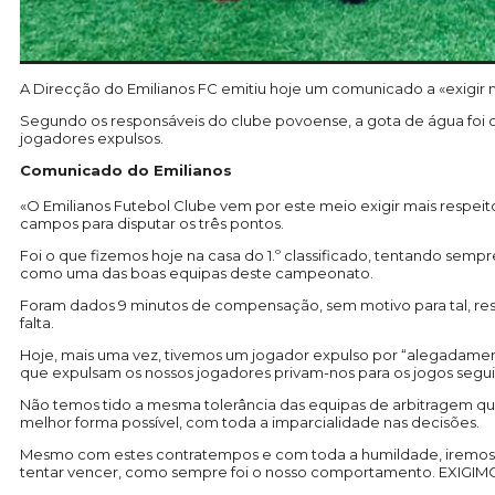
A Direcção do Emilianos FC emitiu hoje um comunicado a «exigir m
Segundo os responsáveis do clube povoense, a gota de água foi o 
jogadores expulsos.
Comunicado do Emilianos
«O Emilianos Futebol Clube vem por este meio exigir mais respeit
campos para disputar os três pontos.
Foi o que fizemos hoje na casa do 1.º classificado, tentando semp
como uma das boas equipas deste campeonato.
Foram dados 9 minutos de compensação, sem motivo para tal, re
falta.
Hoje, mais uma vez, tivemos um jogador expulso por “alegadamen
que expulsam os nossos jogadores privam-nos para os jogos seguin
Não temos tido a mesma tolerância das equipas de arbitragem que
melhor forma possível, com toda a imparcialidade nas decisões.
Mesmo com estes contratempos e com toda a humildade, iremos con
tentar vencer, como sempre foi o nosso comportamento. EXIGIMO