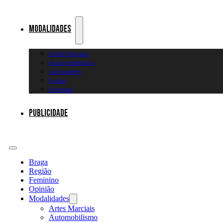
Modalidades
Artes Marciais
Automobilismo
Canoagem
Futsal
Diversos
Publicidade
Braga
Região
Feminino
Opinião
Modalidades
Artes Marciais
Automobilismo