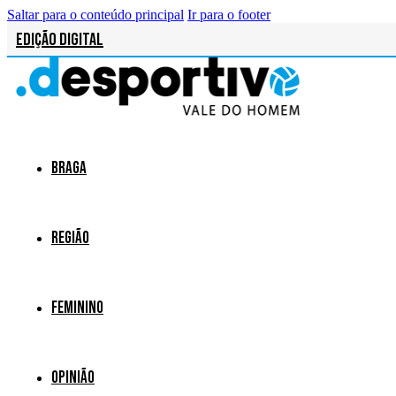
Saltar para o conteúdo principal
Ir para o footer
Edição Digital
Braga
Região
Feminino
Opinião