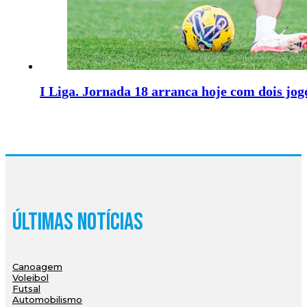
I Liga. Jornada 18 arranca hoje com dois jo
Últimas Notícias
Canoagem
Voleibol
Futsal
Automobilismo