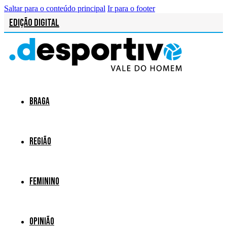
Saltar para o conteúdo principal
Ir para o footer
Edição Digital
Braga
Região
Feminino
Opinião