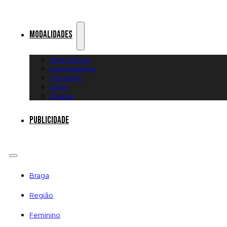
Modalidades
Artes Marciais
Automobilismo
Canoagem
Futsal
Diversos
Publicidade
Braga
Região
Feminino