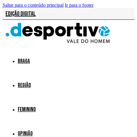
Saltar para o conteúdo principal
Ir para o footer
Edição Digital
Braga
Região
Feminino
Opinião