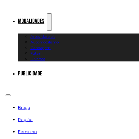
Modalidades
Artes Marciais
Automobilismo
Canoagem
Futsal
Diversos
Publicidade
Braga
Região
Feminino