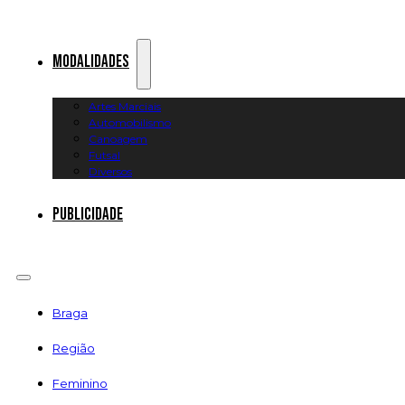
Modalidades
Artes Marciais
Automobilismo
Canoagem
Futsal
Diversos
Publicidade
Braga
Região
Feminino