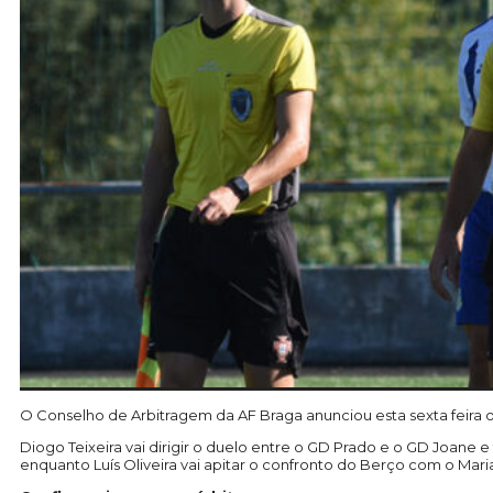
O Conselho de Arbitragem da AF Braga anunciou esta sexta feira o
Diogo Teixeira vai dirigir o duelo entre o GD Prado e o GD Joane 
enquanto Luís Oliveira vai apitar o confronto do Berço com o Mari