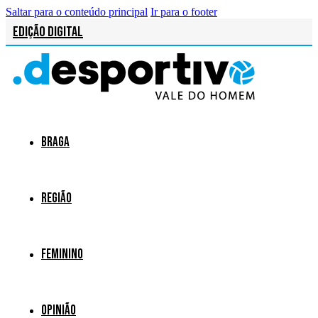
Saltar para o conteúdo principal
Ir para o footer
Edição Digital
Braga
Região
Feminino
Opinião