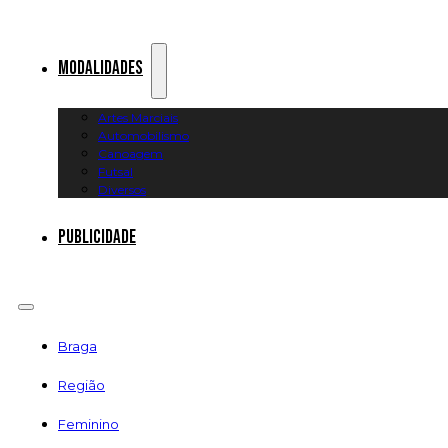
Modalidades
Artes Marciais
Automobilismo
Canoagem
Futsal
Diversos
Publicidade
Braga
Região
Feminino