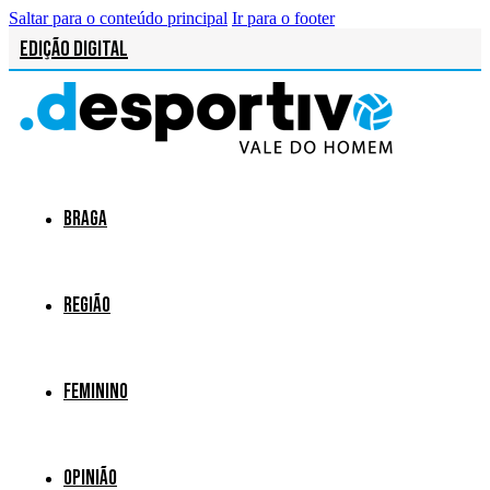
Saltar para o conteúdo principal
Ir para o footer
Edição Digital
Braga
Região
Feminino
Opinião