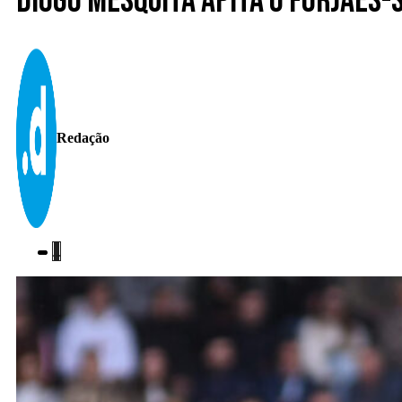
Diogo Mesquita apita o Forjães
Redação