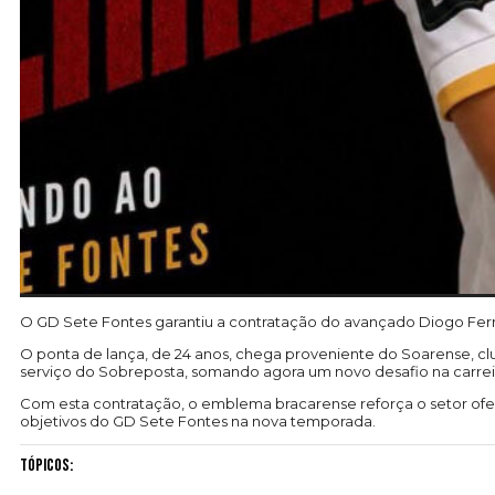
O GD Sete Fontes garantiu a contratação do avançado Diogo Ferr
O ponta de lança, de 24 anos, chega proveniente do Soarense, cl
serviço do Sobreposta, somando agora um novo desafio na carrei
Com esta contratação, o emblema bracarense reforça o setor ofe
objetivos do GD Sete Fontes na nova temporada.
Tópicos: