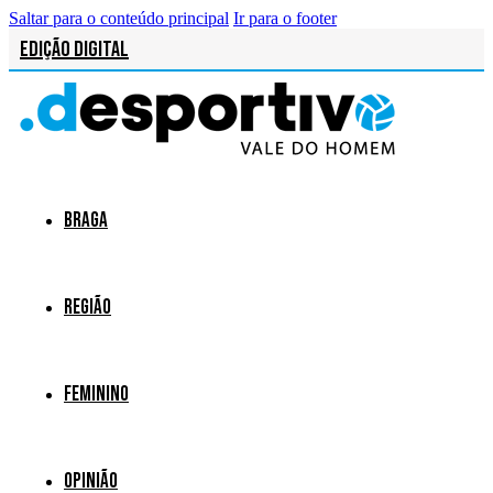
Saltar para o conteúdo principal
Ir para o footer
Edição Digital
Braga
Região
Feminino
Opinião