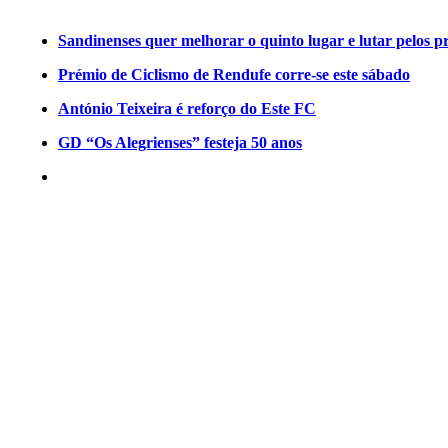
Sandinenses quer melhorar o quinto lugar e lutar pelos p
Prémio de Ciclismo de Rendufe corre-se este sábado
António Teixeira é reforço do Este FC
GD “Os Alegrienses” festeja 50 anos