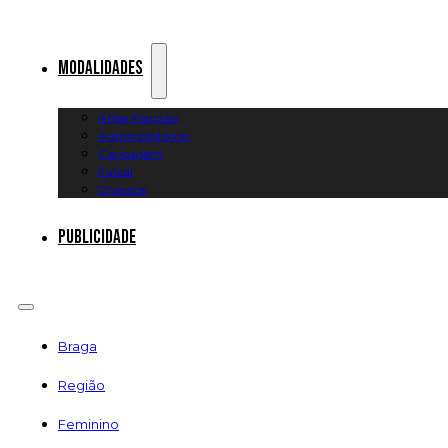
Modalidades
Artes Marciais
Automobilismo
Canoagem
Futsal
Diversos
Publicidade
Braga
Região
Feminino