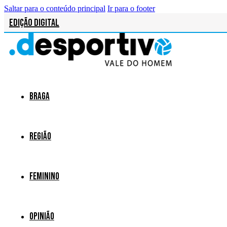
Saltar para o conteúdo principal
Ir para o footer
Edição Digital
Braga
Região
Feminino
Opinião