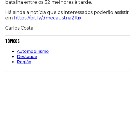
batalha entre os 32 melhores à tarde.
Há ainda a notícia que os interessados poderão assisti
em
https://bit.ly/dmecaustria21tix
.
Carlos Costa
Tópicos:
Automobilismo
Destaque
Região