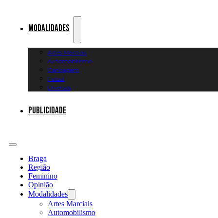
Modalidades
Artes Marciais
Automobilismo
Canoagem
Futsal
Diversos
Publicidade
Braga
Região
Feminino
Opinião
Modalidades
Artes Marciais
Automobilismo