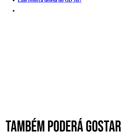
Luís reforça defesa do GD JB7
Também poderá gostar