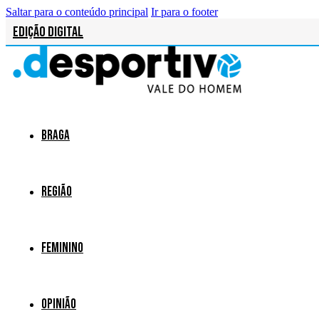
Saltar para o conteúdo principal
Ir para o footer
Edição Digital
Braga
Região
Feminino
Opinião