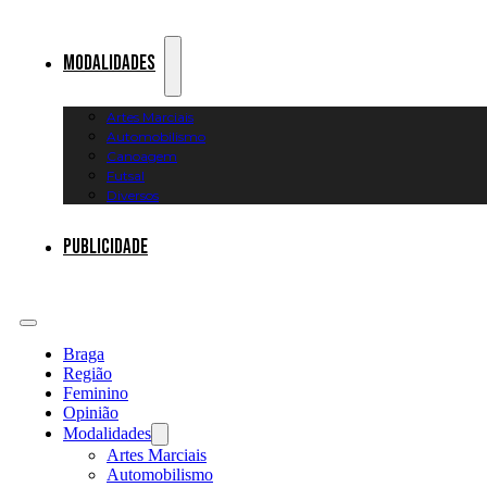
Modalidades
Artes Marciais
Automobilismo
Canoagem
Futsal
Diversos
Publicidade
Braga
Região
Feminino
Opinião
Modalidades
Artes Marciais
Automobilismo