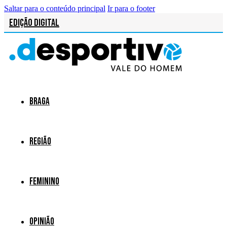
Saltar para o conteúdo principal
Ir para o footer
Edição Digital
Braga
Região
Feminino
Opinião