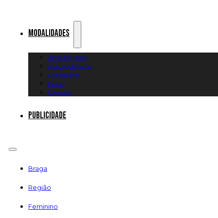
Modalidades
Artes Marciais
Automobilismo
Canoagem
Futsal
Diversos
Publicidade
Braga
Região
Feminino