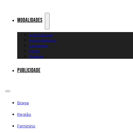
Modalidades
Artes Marciais
Automobilismo
Canoagem
Futsal
Diversos
Publicidade
Braga
Região
Feminino