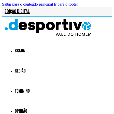
Saltar para o conteúdo principal
Ir para o footer
Edição Digital
Braga
Região
Feminino
Opinião