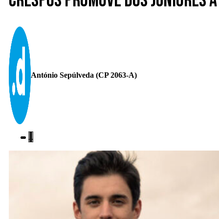
Crespos promove dos juniores à 
António Sepúlveda (CP 2063-A)