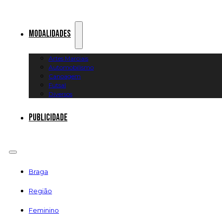
Modalidades
Artes Marciais
Automobilismo
Canoagem
Futsal
Diversos
Publicidade
Braga
Região
Feminino