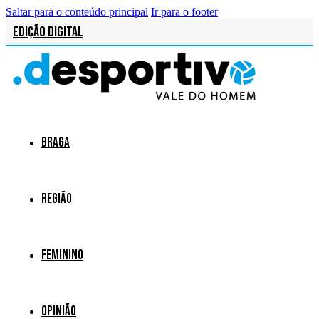
Saltar para o conteúdo principal
Ir para o footer
Edição Digital
Braga
Região
Feminino
Opinião