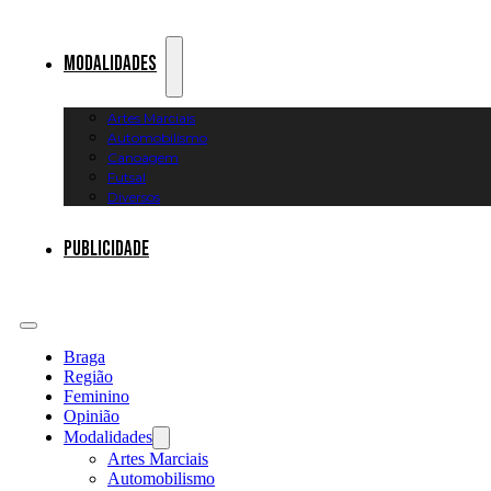
Modalidades
Artes Marciais
Automobilismo
Canoagem
Futsal
Diversos
Publicidade
Braga
Região
Feminino
Opinião
Modalidades
Artes Marciais
Automobilismo