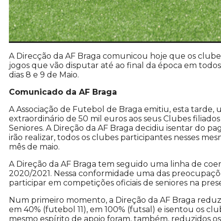
A Direcção da AF Braga comunicou hoje que os clubes
jogos que vão disputar até ao final da época em todos
dias 8 e 9 de Maio.
Comunicado da AF Braga
A Associação de Futebol de Braga emitiu, esta tarde,
extraordinário de 50 mil euros aos seus Clubes filiado
Seniores. A Direção da AF Braga decidiu isentar do p
irão realizar, todos os clubes participantes nesses m
mês de maio.
A Direção da AF Braga tem seguido uma linha de coer
2020/2021. Nessa conformidade uma das preocupações 
participar em competições oficiais de seniores na pre
Num primeiro momento, a Direção da AF Braga reduziu 
em 40% (futebol 11), em 100% (futsal) e isentou os cl
mesmo espírito de apoio foram, também, reduzidos os