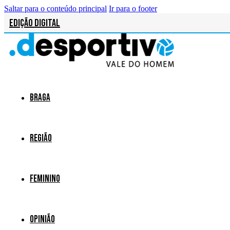
Saltar para o conteúdo principal
Ir para o footer
Edição Digital
Braga
Região
Feminino
Opinião