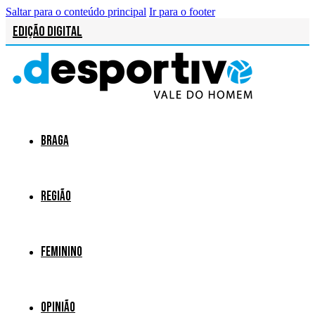
Saltar para o conteúdo principal
Ir para o footer
Edição Digital
Braga
Região
Feminino
Opinião