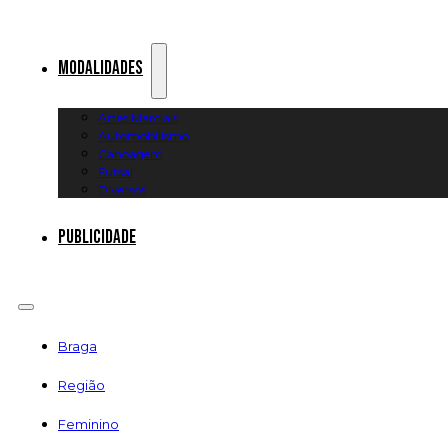
Modalidades
Artes Marciais
Automobilismo
Canoagem
Futsal
Diversos
Publicidade
Braga
Região
Feminino