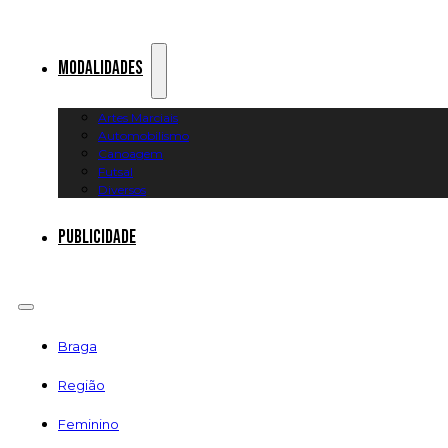
Modalidades
Artes Marciais
Automobilismo
Canoagem
Futsal
Diversos
Publicidade
Braga
Região
Feminino