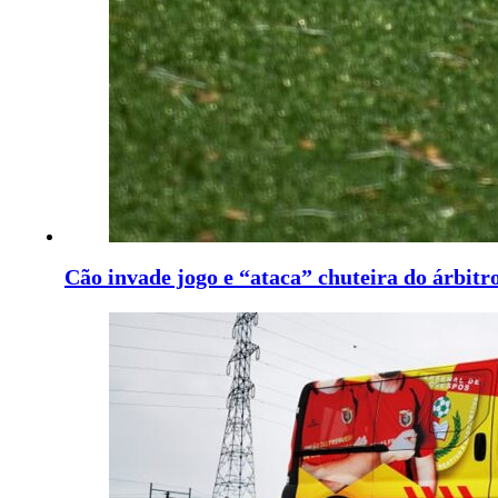
Cão invade jogo e “ataca” chuteira do árbitr