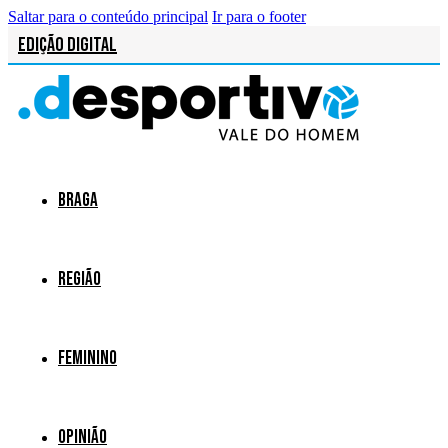
Saltar para o conteúdo principal
Ir para o footer
Edição Digital
Braga
Região
Feminino
Opinião