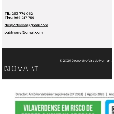
Tlf.: 253 774 062
Tlm.: 969 217 759
desportivovh@gmail.com
publineiva@gmail.com
© 2026 Desportivo Vale do Homem. Tod