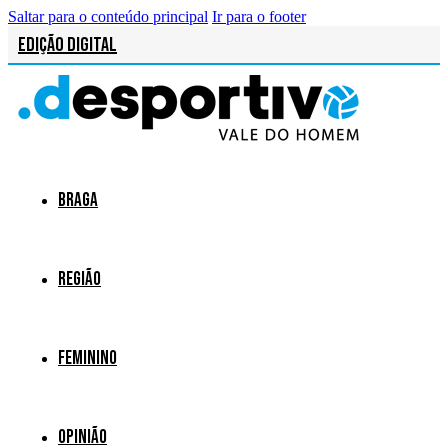
Saltar para o conteúdo principal
Ir para o footer
Edição Digital
Braga
Região
Feminino
Opinião