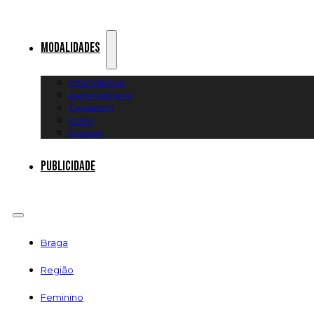
Modalidades
Artes Marciais
Automobilismo
Canoagem
Futsal
Diversos
Publicidade
Braga
Região
Feminino