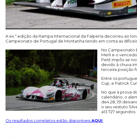
A 44.ª edição da Rampa Internacional da Falperra decorreu ao l
Campeonato de Portugal de Montanha tendo em conta as difíceis c
No Campeonato Eu
Merli e o vencedo
Petit impôs-se nos
devido à chuva im
terceira posição 
Entre os portugue
Cup, e Patrick Cu
No que à prova d
calendário, o ale
de4.28,.151 deixa
o seu vestuto Sil
a13.727 segundos.
Os resultados completos estão disponíveis
AQUI
.