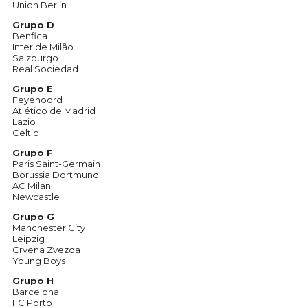
Union Berlin
Grupo D
Benfica
Inter de Milão
Salzburgo
Real Sociedad
Grupo E
Feyenoord
Atlético de Madrid
Lazio
Celtic
Grupo F
Paris Saint-Germain
Borussia Dortmund
AC Milan
Newcastle
Grupo G
Manchester City
Leipzig
Crvena Zvezda
Young Boys
Grupo H
Barcelona
FC Porto