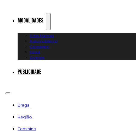
Modalidades
Artes Marciais
Automobilismo
Canoagem
Futsal
Diversos
Publicidade
Braga
Região
Feminino