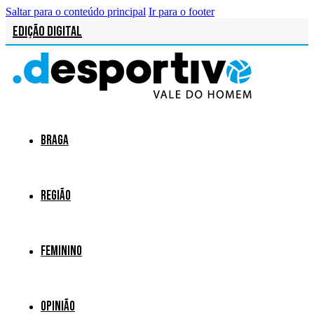
Saltar para o conteúdo principal
Ir para o footer
Edição Digital
Braga
Região
Feminino
Opinião