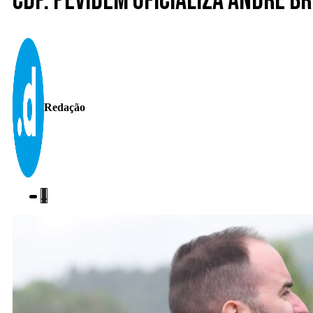
CdP. Pevidém oficializa André Br
Redação