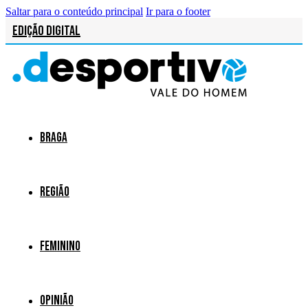
Saltar para o conteúdo principal
Ir para o footer
Edição Digital
Braga
Região
Feminino
Opinião