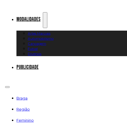
Modalidades
Artes Marciais
Automobilismo
Canoagem
Futsal
Diversos
Publicidade
Braga
Região
Feminino