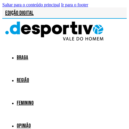
Saltar para o conteúdo principal
Ir para o footer
Edição Digital
Braga
Região
Feminino
Opinião