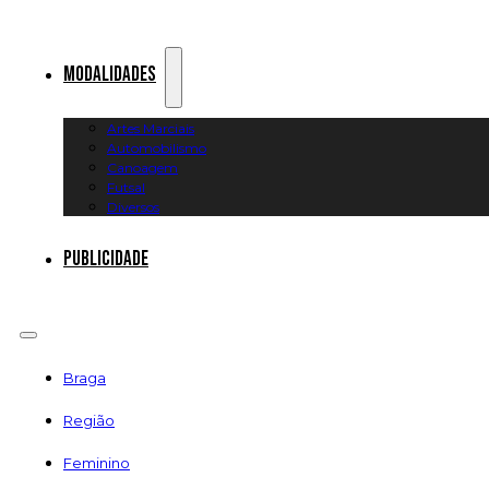
Modalidades
Artes Marciais
Automobilismo
Canoagem
Futsal
Diversos
Publicidade
Braga
Região
Feminino