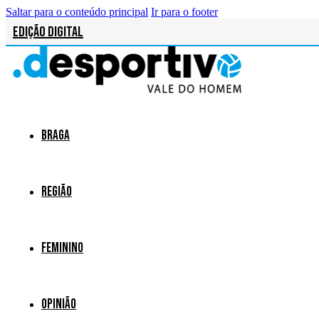
Saltar para o conteúdo principal
Ir para o footer
Edição Digital
Braga
Região
Feminino
Opinião