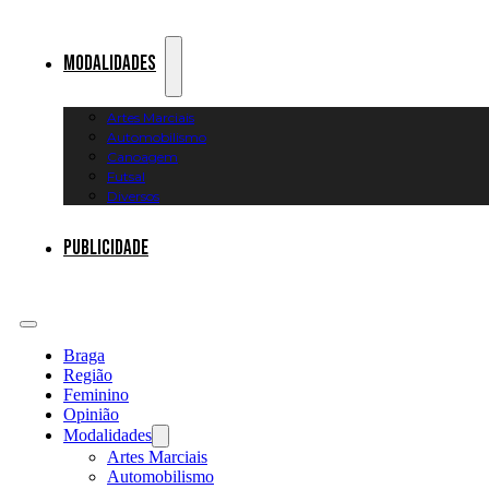
Modalidades
Artes Marciais
Automobilismo
Canoagem
Futsal
Diversos
Publicidade
Braga
Região
Feminino
Opinião
Modalidades
Artes Marciais
Automobilismo