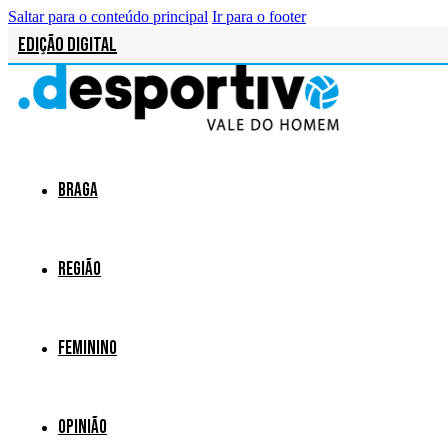
Saltar para o conteúdo principal
Ir para o footer
Edição Digital
Braga
Região
Feminino
Opinião