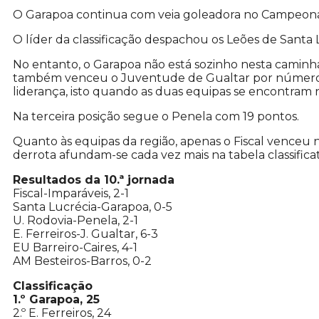
O Garapoa continua com veia goleadora no Campeona
O líder da classificação despachou os Leões de Santa 
No entanto, o Garapoa não está sozinho nesta caminhada
também venceu o Juventude de Gualtar por números 
liderança, isto quando as duas equipas se encontram 
Na terceira posição segue o Penela com 19 pontos.
Quanto às equipas da região, apenas o Fiscal venceu n
derrota afundam-se cada vez mais na tabela classificat
Resultados da 10.ª jornada
Fiscal-Imparáveis, 2-1
Santa Lucrécia-Garapoa, 0-5
U. Rodovia-Penela, 2-1
E. Ferreiros-J. Gualtar, 6-3
EU Barreiro-Caires, 4-1
AM Besteiros-Barros, 0-2
Classificação
1.º Garapoa, 25
2.º E. Ferreiros, 24