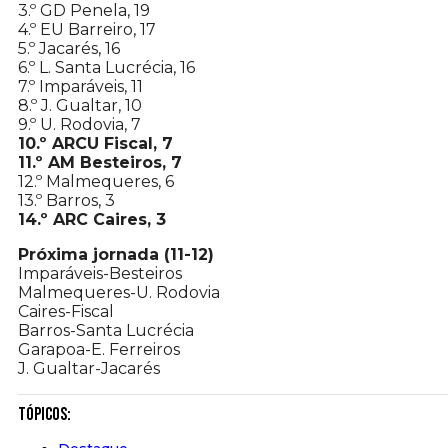
3.º GD Penela, 19
4.º EU Barreiro, 17
5.º Jacarés, 16
6.º L. Santa Lucrécia, 16
7.º Imparáveis, 11
8.º J. Gualtar, 10
9.º U. Rodovia, 7
10.º ARCU Fiscal, 7
11.º AM Besteiros, 7
12.º Malmequeres, 6
13.º Barros, 3
14.º ARC Caires, 3
Próxima jornada (11-12)
Imparáveis-Besteiros
Malmequeres-U. Rodovia
Caires-Fiscal
Barros-Santa Lucrécia
Garapoa-E. Ferreiros
J. Gualtar-Jacarés
Tópicos: