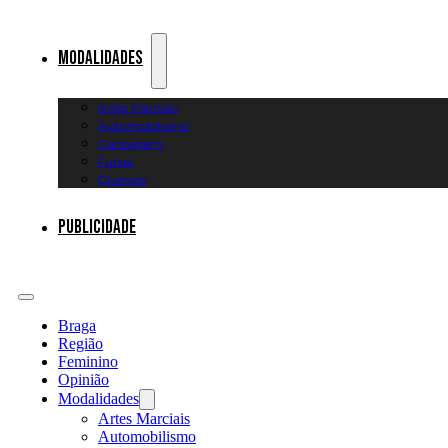
Modalidades
Artes Marciais
Automobilismo
Canoagem
Futsal
Diversos
Publicidade
Braga
Região
Feminino
Opinião
Modalidades
Artes Marciais
Automobilismo