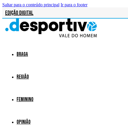
Saltar para o conteúdo principal
Ir para o footer
Edição Digital
Braga
Região
Feminino
Opinião