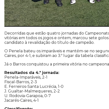
Decorridas que estão quatro jornadas do Campeonat
vitórias em todos os jogos e ontem, marcou sete golos
candidato à revalidação do título de campeão.
O Penela bateu os imparáveis e mantém-se no segun
Caires, por 4-1, e subiram ao 3.º lugar da tabela classific
Já o Barros conquistou a primeira vitória no campeonato
Resultados da 4.ª jornada:
Penela-Imparáveis, 2-1
Fiscal-Barros, 2-3
E. Ferreiros-Santa Lucrécia, 1-0
J. Gualtar-Malmequeres, 2-2
U. Rodovia-Garapoa, 0-7
Jacarés-Caires, 4-1
Classificação: