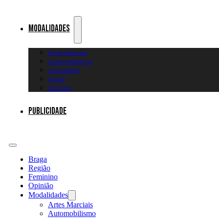
Modalidades
Artes Marciais
Automobilismo
Canoagem
Futsal
Diversos
Publicidade
Braga
Região
Feminino
Opinião
Modalidades
Artes Marciais
Automobilismo