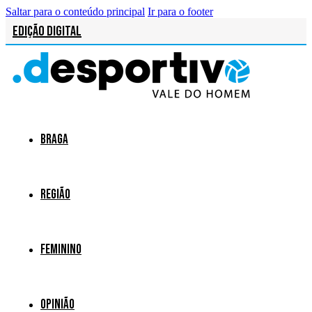
Saltar para o conteúdo principal
Ir para o footer
Edição Digital
Braga
Região
Feminino
Opinião