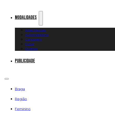
Modalidades
Artes Marciais
Automobilismo
Canoagem
Futsal
Diversos
Publicidade
Braga
Região
Feminino