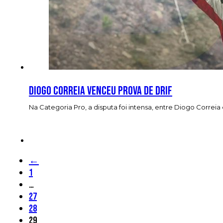
Diogo Correia venceu prova de Drif
Na Categoria Pro, a disputa foi intensa, entre Diogo Correia
←
1
…
27
28
29