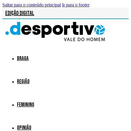
Saltar para o conteúdo principal
Ir para o footer
Edição Digital
Braga
Região
Feminino
Opinião