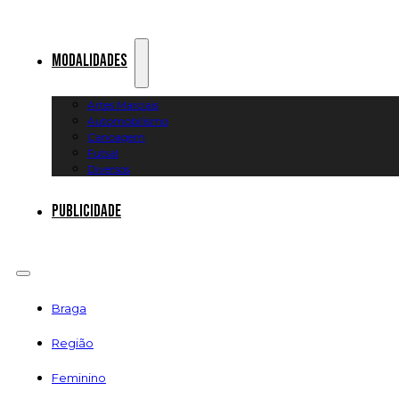
Modalidades
Artes Marciais
Automobilismo
Canoagem
Futsal
Diversos
Publicidade
Braga
Região
Feminino