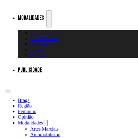
Modalidades
Artes Marciais
Automobilismo
Canoagem
Futsal
Diversos
Publicidade
Braga
Região
Feminino
Opinião
Modalidades
Artes Marciais
Automobilismo