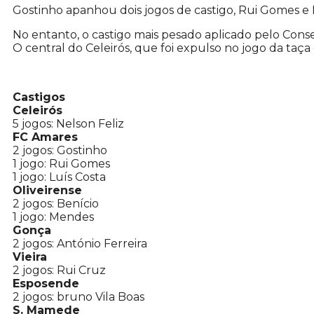
Gostinho apanhou dois jogos de castigo, Rui Gomes e
No entanto, o castigo mais pesado aplicado pelo Consel
O central do Celeirós, que foi expulso no jogo da taç
Castigos
Celeirós
5 jogos: Nelson Feliz
FC Amares
2 jogos: Gostinho
1 jogo: Rui Gomes
1 jogo: Luís Costa
Oliveirense
2 jogos: Benício
1 jogo: Mendes
Gonça
2 jogos: António Ferreira
Vieira
2 jogos: Rui Cruz
Esposende
2 jogos: bruno Vila Boas
S. Mamede