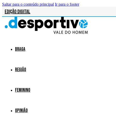
Saltar para o conteúdo principal
Ir para o footer
Edição Digital
Braga
Região
Feminino
Opinião