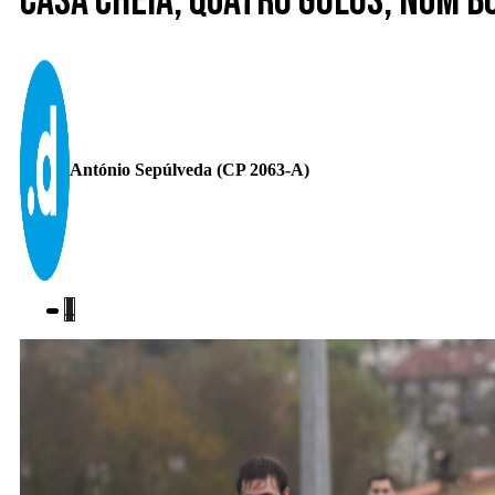
Casa cheia, quatro golos, num 
António Sepúlveda (CP 2063-A)