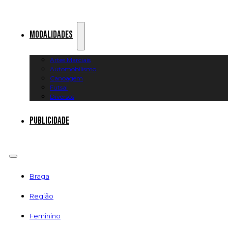
Modalidades
Artes Marciais
Automobilismo
Canoagem
Futsal
Diversos
Publicidade
Braga
Região
Feminino