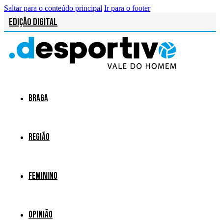
Saltar para o conteúdo principal
Ir para o footer
Edição Digital
Braga
Região
Feminino
Opinião