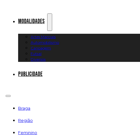
Modalidades
Artes Marciais
Automobilismo
Canoagem
Futsal
Diversos
Publicidade
Braga
Região
Feminino