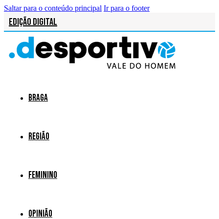
Saltar para o conteúdo principal
Ir para o footer
Edição Digital
Braga
Região
Feminino
Opinião