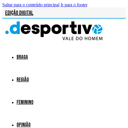
Saltar para o conteúdo principal
Ir para o footer
Edição Digital
Braga
Região
Feminino
Opinião