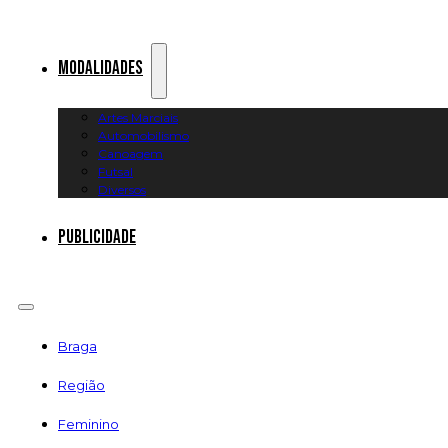
Modalidades
Artes Marciais
Automobilismo
Canoagem
Futsal
Diversos
Publicidade
Braga
Região
Feminino