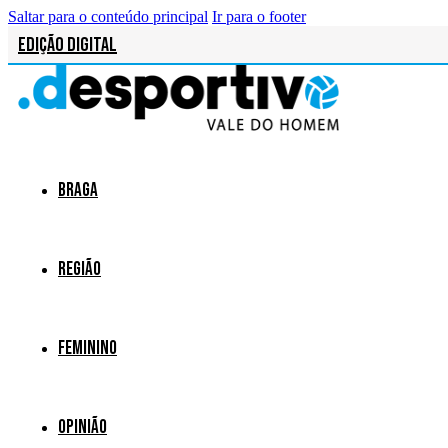
Saltar para o conteúdo principal
Ir para o footer
Edição Digital
Braga
Região
Feminino
Opinião