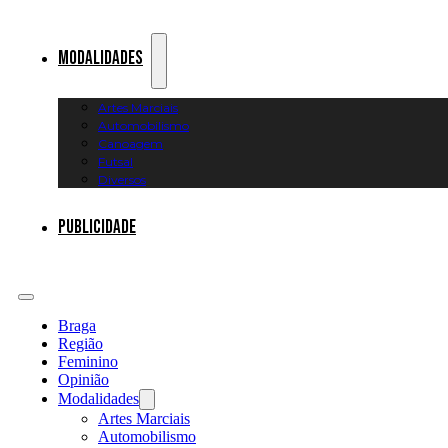
Modalidades
Artes Marciais
Automobilismo
Canoagem
Futsal
Diversos
Publicidade
Braga
Região
Feminino
Opinião
Modalidades
Artes Marciais
Automobilismo