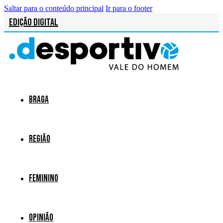
Saltar para o conteúdo principal
Ir para o footer
Edição Digital
Braga
Região
Feminino
Opinião