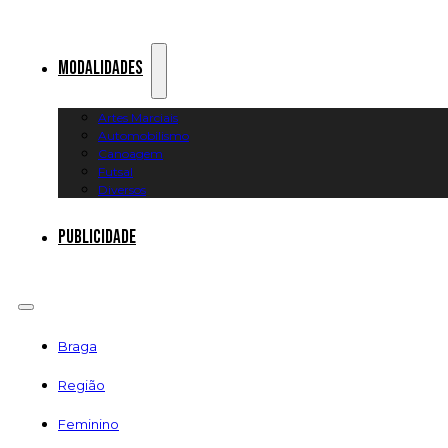
Modalidades
Artes Marciais
Automobilismo
Canoagem
Futsal
Diversos
Publicidade
Braga
Região
Feminino