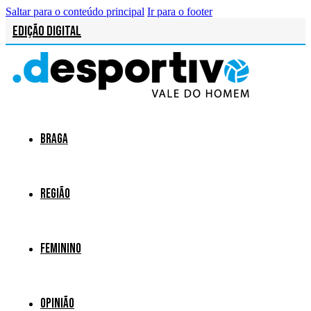
Saltar para o conteúdo principal
Ir para o footer
Edição Digital
Braga
Região
Feminino
Opinião