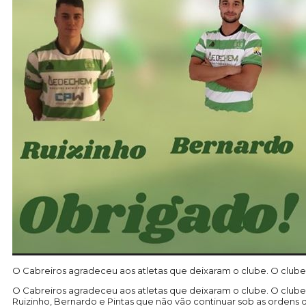
O Cabreiros agradeceu aos atletas que deixaram o clube. O club
O Cabreiros agradeceu aos atletas que deixaram o clube. O clube 
Ruizinho, Bernardo e Pintas que não vão continuar sob as ordens