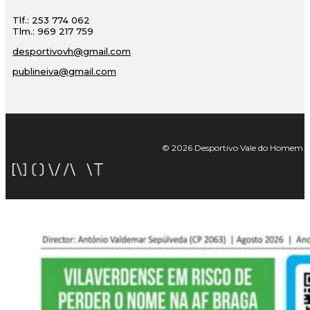
Tlf.: 253 774 062
Tlm.: 969 217 759
desportivovh@gmail.com
publineiva@gmail.com
© 2026 Desportivo Vale do Homem. Tod