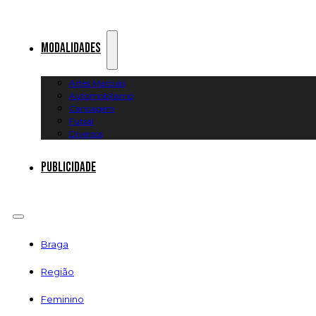
Modalidades
Artes Marciais
Automobilismo
Canoagem
Futsal
Diversos
Publicidade
Braga
Região
Feminino