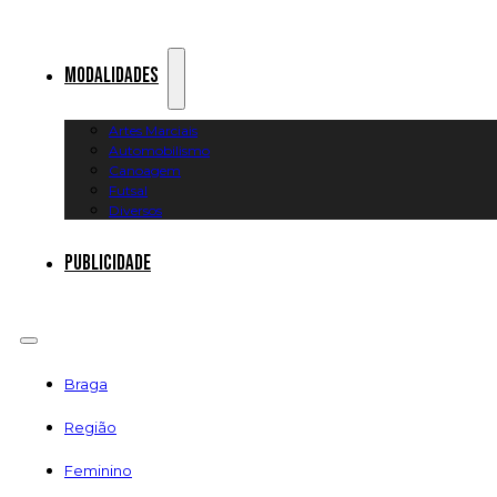
Modalidades
Artes Marciais
Automobilismo
Canoagem
Futsal
Diversos
Publicidade
Braga
Região
Feminino