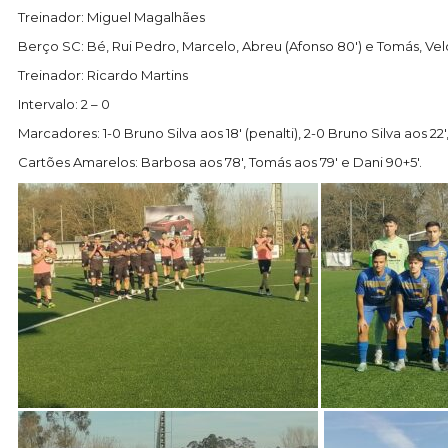
Treinador: Miguel Magalhães
Berço SC: Bé, Rui Pedro, Marcelo, Abreu (Afonso 80′) e Tomás, Velos
Treinador: Ricardo Martins
Intervalo: 2 – 0
Marcadores: 1-0 Bruno Silva aos 18′ (penalti), 2-0 Bruno Silva aos 22′
Cartões Amarelos: Barbosa aos 78′, Tomás aos 79′ e Dani 90+5′.