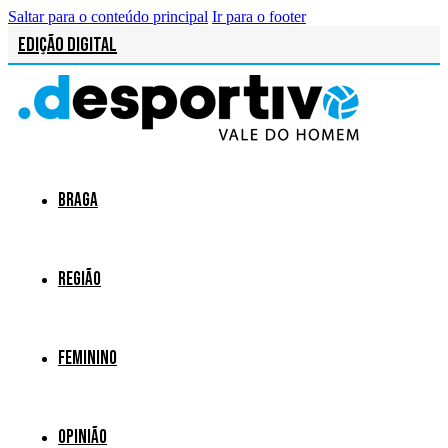
Saltar para o conteúdo principal
Ir para o footer
Edição Digital
Braga
Região
Feminino
Opinião