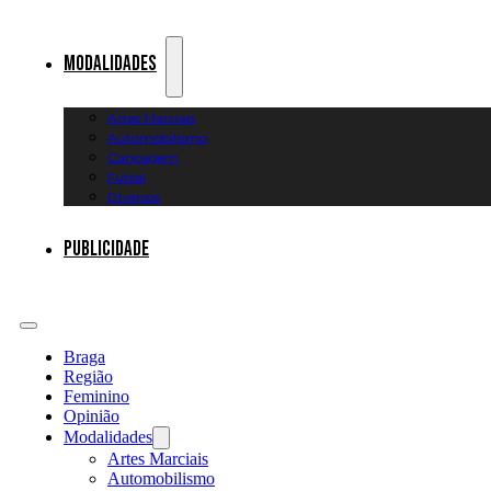
Modalidades
Artes Marciais
Automobilismo
Canoagem
Futsal
Diversos
Publicidade
Braga
Região
Feminino
Opinião
Modalidades
Artes Marciais
Automobilismo