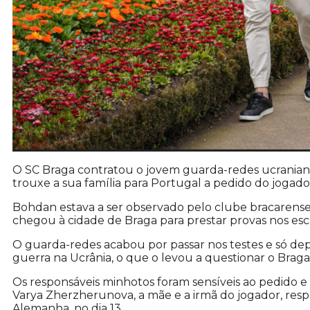
O SC Braga contratou o jovem guarda-redes ucraniano
trouxe a sua família para Portugal a pedido do jogado
Bohdan estava a ser observado pelo clube bracarens
chegou à cidade de Braga para prestar provas nos es
O guarda-redes acabou por passar nos testes e só depo
guerra na Ucrânia, o que o levou a questionar o Braga 
Os responsáveis minhotos foram sensíveis ao pedido 
Varya Zherzherunova, a mãe e a irmã do jogador, res
Alemanha, no dia 13.