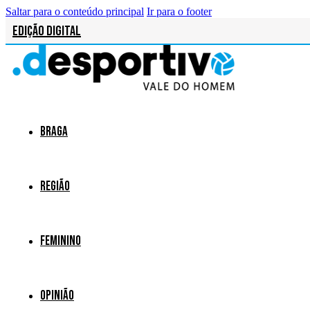
Saltar para o conteúdo principal
Ir para o footer
Edição Digital
Braga
Região
Feminino
Opinião