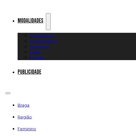
Modalidades
Artes Marciais
Automobilismo
Canoagem
Futsal
Diversos
Publicidade
Braga
Região
Feminino