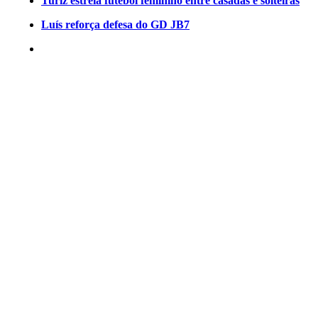
Turiz estreia futebol feminino entre casadas e solteiras
Luís reforça defesa do GD JB7