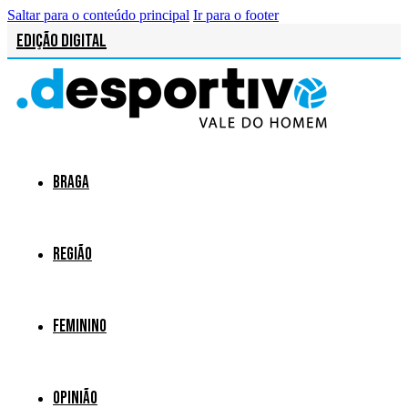
Saltar para o conteúdo principal
Ir para o footer
Edição Digital
Braga
Região
Feminino
Opinião