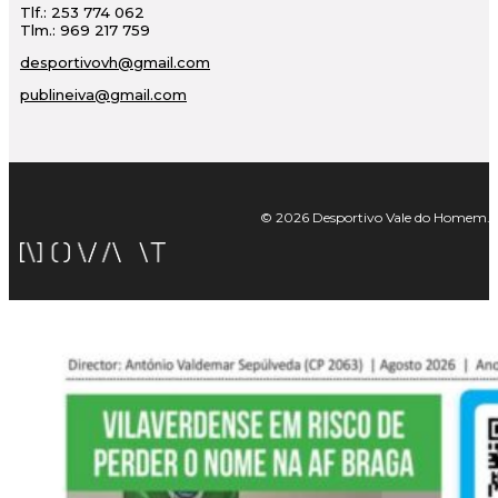
Tlf.: 253 774 062
Tlm.: 969 217 759
desportivovh@gmail.com
publineiva@gmail.com
© 2026 Desportivo Vale do Homem. Tod