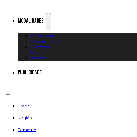
Modalidades
Artes Marciais
Automobilismo
Canoagem
Futsal
Diversos
Publicidade
Braga
Região
Feminino