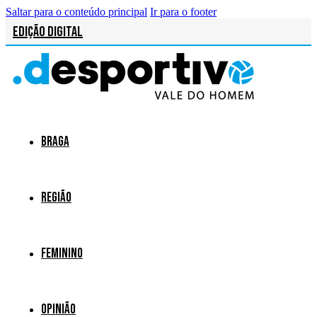
Saltar para o conteúdo principal
Ir para o footer
Edição Digital
Braga
Região
Feminino
Opinião