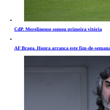
CdP. Merelinense somou primeira vitória
AF Braga. Honra arranca este fim-de-seman