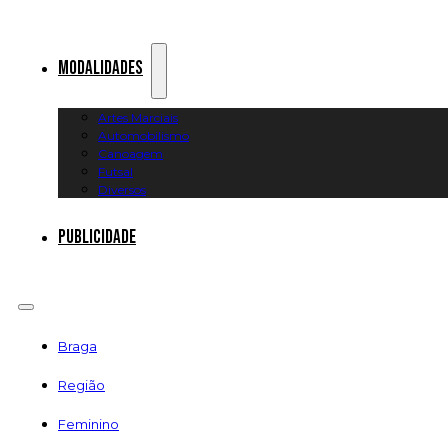
Modalidades
Artes Marciais
Automobilismo
Canoagem
Futsal
Diversos
Publicidade
Braga
Região
Feminino