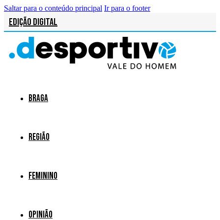
Saltar para o conteúdo principal
Ir para o footer
Edição Digital
Braga
Região
Feminino
Opinião