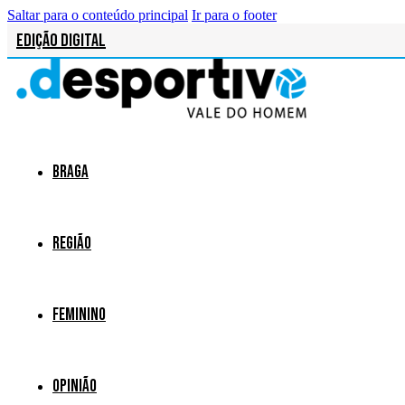
Saltar para o conteúdo principal
Ir para o footer
Edição Digital
Braga
Região
Feminino
Opinião