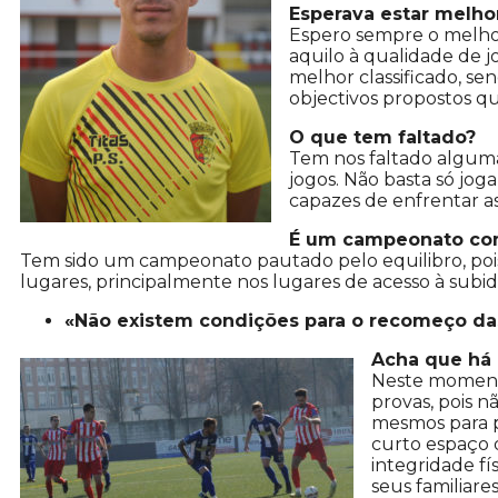
Esperava estar melhor
Espero sempre o melho
aquilo à qualidade de 
melhor classificado, s
objectivos propostos qu
O que tem faltado?
Tem nos faltado alguma
jogos. Não basta só jo
capazes de enfrentar a
É um campeonato com
Tem sido um campeonato pautado pelo equilibro, poi
lugares, principalmente nos lugares de acesso à subid
«Não existem condições para o recomeço da
Acha que há 
Neste momento
provas, pois n
mesmos para p
curto espaço 
integridade fí
seus familiare