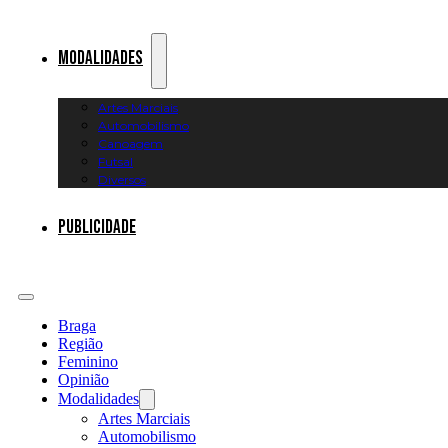
Modalidades
Artes Marciais
Automobilismo
Canoagem
Futsal
Diversos
Publicidade
Braga
Região
Feminino
Opinião
Modalidades
Artes Marciais
Automobilismo