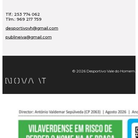
Tlf.: 253 774 062
Tlm.: 969 217 759
desportivovh@gmail.com
publineiva@gmail.com
© 2026 Desportivo Vale do Homem. Tod