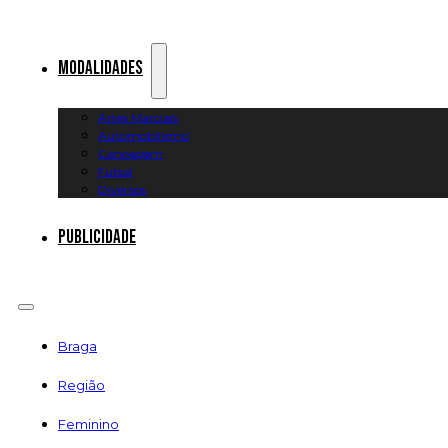
Modalidades
Artes Marciais
Automobilismo
Canoagem
Futsal
Diversos
Publicidade
Braga
Região
Feminino