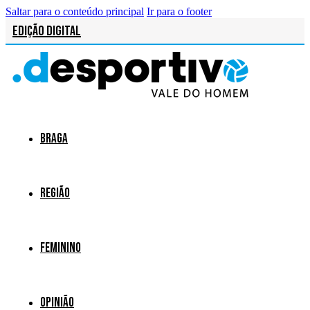
Saltar para o conteúdo principal
Ir para o footer
Edição Digital
Braga
Região
Feminino
Opinião