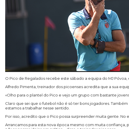
O Pico de Regalados recebe este sábado a equipa do MJ Póvoa, em 
Alfredo Pimenta, treinador dos picoenses acredita que a sua equ
«Olho para o plantel do Pico e vejo um grupo com bastante jovens
Claro que sei que o futebol não é só ter bons jogadores. Também 
estamos a trabalhar nesse sentido.
Por isso, acredito que o Pico possa surpreender muita gente. No e
Arrancamos para esta nova época mesmo com muita confiança, p