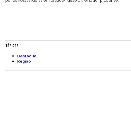
pôr as nossas ideias em prática», disse o treinador picoense,
Tópicos:
Destaque
Região