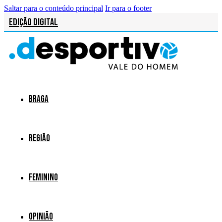
Saltar para o conteúdo principal
Ir para o footer
Edição Digital
Braga
Região
Feminino
Opinião