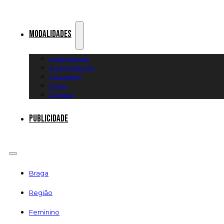
Modalidades
Artes Marciais
Automobilismo
Canoagem
Futsal
Diversos
Publicidade
Braga
Região
Feminino