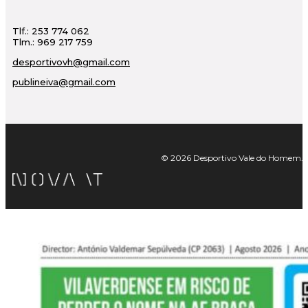
Tlf.: 253 774 062
Tlm.: 969 217 759
desportivovh@gmail.com
publineiva@gmail.com
© 2026 Desportivo Vale do Homem. Tod