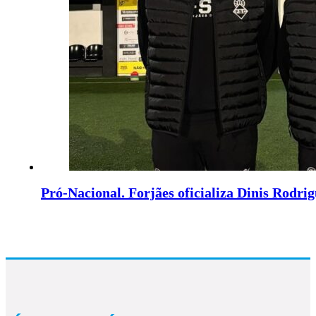
Pró-Nacional. Forjães oficializa Dinis Rodrig