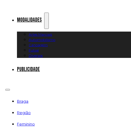
Modalidades
Artes Marciais
Automobilismo
Canoagem
Futsal
Diversos
Publicidade
Braga
Região
Feminino