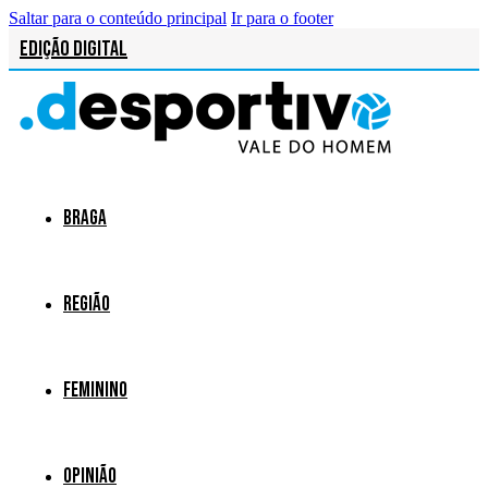
Saltar para o conteúdo principal
Ir para o footer
Edição Digital
Braga
Região
Feminino
Opinião