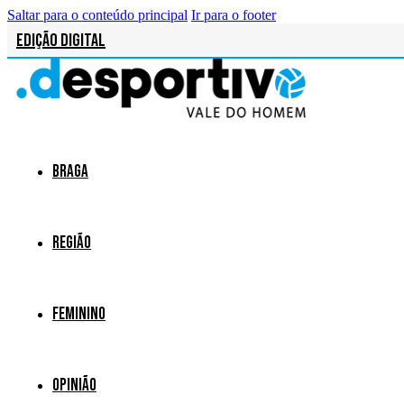
Saltar para o conteúdo principal
Ir para o footer
Edição Digital
Braga
Região
Feminino
Opinião