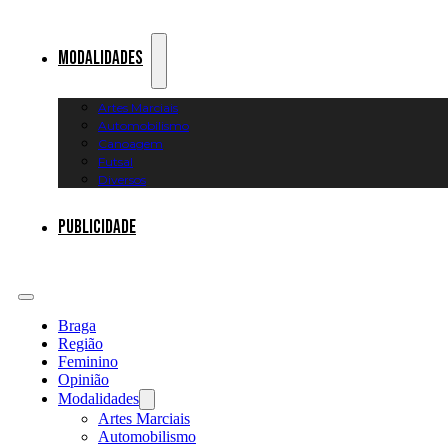
Modalidades
Artes Marciais
Automobilismo
Canoagem
Futsal
Diversos
Publicidade
Braga
Região
Feminino
Opinião
Modalidades
Artes Marciais
Automobilismo