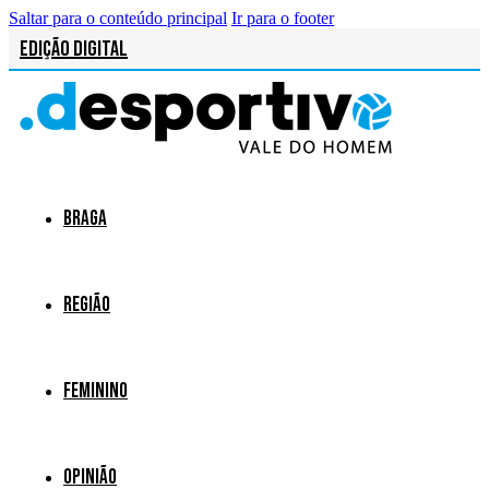
Saltar para o conteúdo principal
Ir para o footer
Edição Digital
Braga
Região
Feminino
Opinião