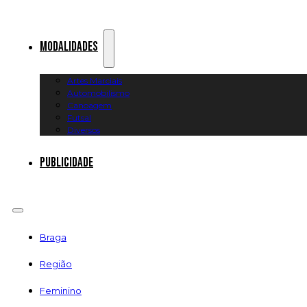
Modalidades
Artes Marciais
Automobilismo
Canoagem
Futsal
Diversos
Publicidade
Braga
Região
Feminino