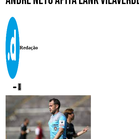
André Neto apita Lank Vilaver
Redação