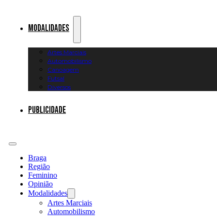
Modalidades
Artes Marciais
Automobilismo
Canoagem
Futsal
Diversos
Publicidade
Braga
Região
Feminino
Opinião
Modalidades
Artes Marciais
Automobilismo