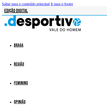
Saltar para o conteúdo principal
Ir para o footer
Edição Digital
Braga
Região
Feminino
Opinião