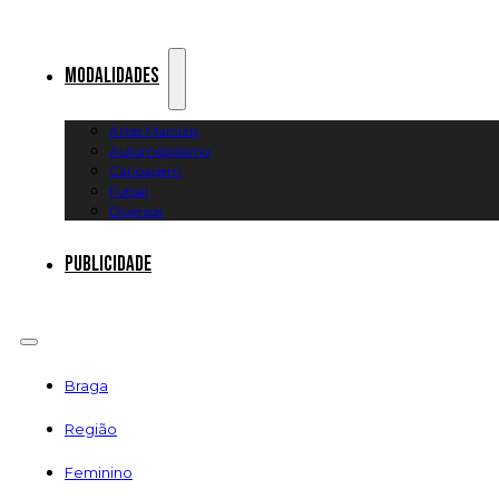
Modalidades
Artes Marciais
Automobilismo
Canoagem
Futsal
Diversos
Publicidade
Braga
Região
Feminino