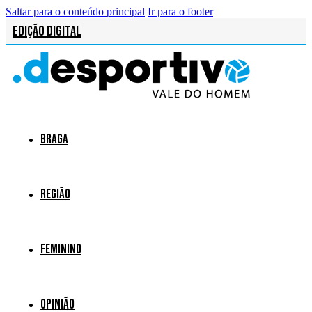
Saltar para o conteúdo principal
Ir para o footer
Edição Digital
Braga
Região
Feminino
Opinião