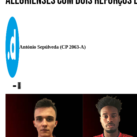
Alegrienses com dois reforços 
António Sepúlveda (CP 2063-A)