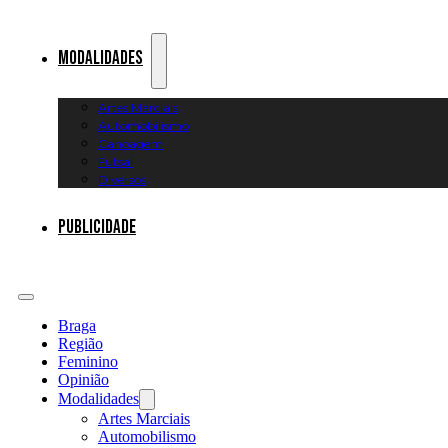
Modalidades
Artes Marciais
Automobilismo
Canoagem
Futsal
Diversos
Publicidade
Braga
Região
Feminino
Opinião
Modalidades
Artes Marciais
Automobilismo