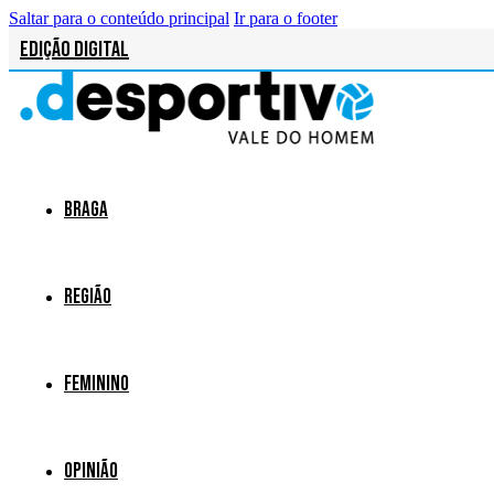
Saltar para o conteúdo principal
Ir para o footer
Edição Digital
Braga
Região
Feminino
Opinião