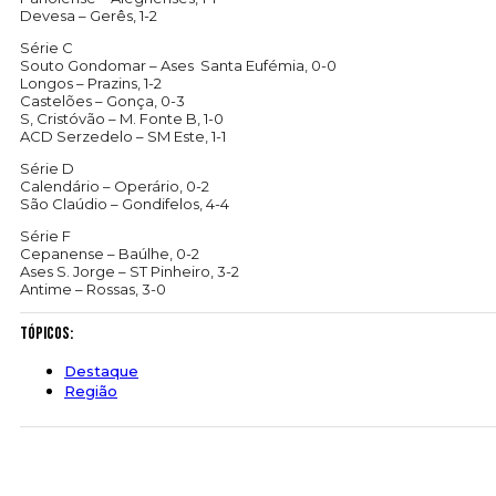
Devesa – Gerês, 1-2
Série C
Souto Gondomar – Ases Santa Eufémia, 0-0
Longos – Prazins, 1-2
Castelões – Gonça, 0-3
S, Cristóvão – M. Fonte B, 1-0
ACD Serzedelo – SM Este, 1-1
Série D
Calendário – Operário, 0-2
São Claúdio – Gondifelos, 4-4
Série F
Cepanense – Baúlhe, 0-2
Ases S. Jorge – ST Pinheiro, 3-2
Antime – Rossas, 3-0
Tópicos:
Destaque
Região