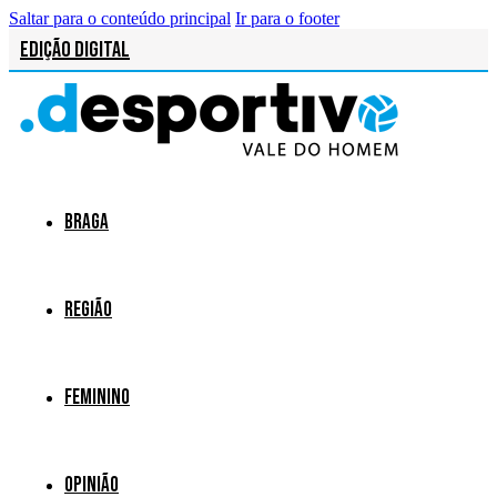
Saltar para o conteúdo principal
Ir para o footer
Edição Digital
Braga
Região
Feminino
Opinião