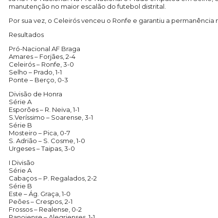
manutenção no maior escalão do futebol distrital.
Por sua vez, o Celeirós venceu o Ronfe e garantiu a permanência 
Resultados
Pró-Nacional AF Braga
Amares – Forjães, 2-4
Celeirós – Ronfe, 3-0
Selho – Prado, 1-1
Ponte – Berço, 0-3
Divisão de Honra
Série A
Esporões – R. Neiva, 1-1
S.Veríssimo – Soarense, 3-1
Série B
Mosteiro – Pica, 0-7
S. Adrião – S. Cosme, 1-0
Urgeses – Taipas, 3-0
I Divisão
Série A
Cabaços – P. Regalados, 2-2
Série B
Este – Ág. Graça, 1-0
Peões – Crespos, 2-1
Frossos – Realense, 0-2
Panoiense – Alegrienses, 1-1