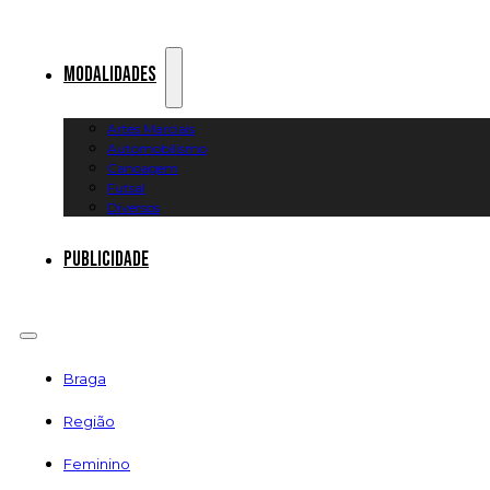
Modalidades
Artes Marciais
Automobilismo
Canoagem
Futsal
Diversos
Publicidade
Braga
Região
Feminino