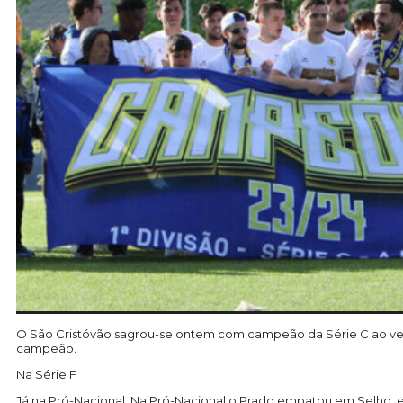
O São Cristóvão sagrou-se ontem com campeão da Série C ao vence
campeão.
Na Série F
Já na Pró-Nacional. Na Pró-Nacional o Prado empatou em Selho, e