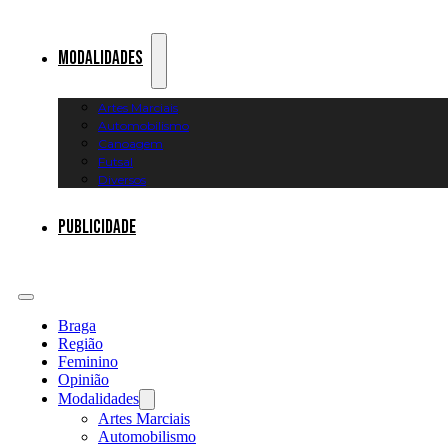
Modalidades
Artes Marciais
Automobilismo
Canoagem
Futsal
Diversos
Publicidade
Braga
Região
Feminino
Opinião
Modalidades
Artes Marciais
Automobilismo