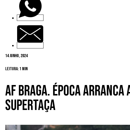
14 Junho, 2024
Leitura: 1 min
AF Braga. Época arranca a
Supertaça