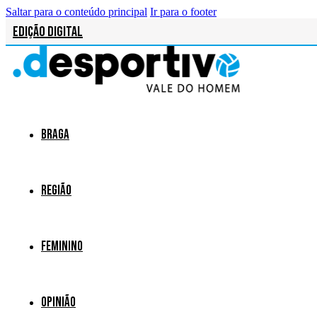
Saltar para o conteúdo principal
Ir para o footer
Edição Digital
Braga
Região
Feminino
Opinião